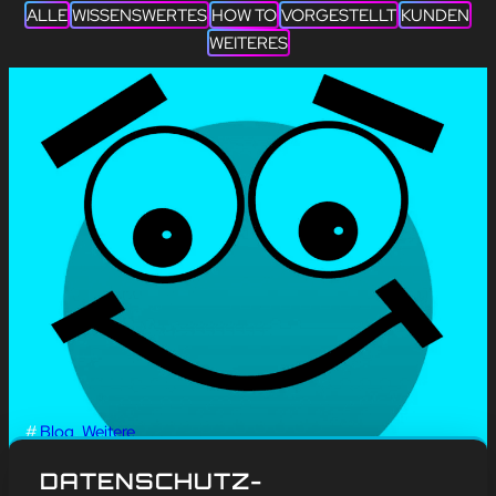
ALLE
WISSENSWERTES
HOW TO
VORGESTELLT
KUNDEN
WEITERES
#
Blog
, 
Weitere
ERFINDUNG DES
DATENSCHUTZ-