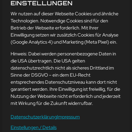
EMOTICONS 🙂
EINSTELLUNGEN
mehr erfahren
Wir nutzen auf dieser Webseite Cookies und ähnliche
Technologien. Notwendige Cookies sind für den
Betrieb der Webseite erforderlich. Mit Ihrer
Einwilligung setzen wir zusätzlich Cookies für Analyse
Adresse
(Google Analytics 4) und Marketing (Meta Pixel) ein.
mission-webstyle oHG
Bürgermeister-Regitz-Straße 40
Hinweis: Dabei werden personenbezogene Daten in
66539 Neunkirchen
die USA übertragen. Die USA gelten
datenschutzrechtlich nicht als sicheres Drittland im
E-Mail:
kontakt@mission-webstyle.de
Sinne der DSGVO – ein dem EU-Recht
entsprechendes Datenschutzniveau kann dort nicht
Navigation
garantiert werden. Ihre Einwilligung ist freiwillig, für die
Webseitenerstellung
Über Uns
Nutzung der Webseite nicht erforderlich und jederzeit
Webseite mieten
Kontakt
mit Wirkung für die Zukunft widerrufbar.
Webseiten Betreuung
Leistungen
SEO und Online-Marketing
Blog
Datenschutzerklärung
Impressum
Einstellungen / Details