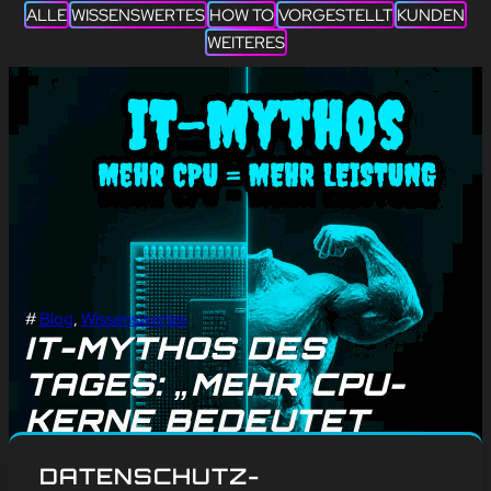
ALLE
WISSENSWERTES
HOW TO
VORGESTELLT
KUNDEN
WEITERES
#
Blog
, 
Wissenswertes
IT-MYTHOS DES
TAGES: „MEHR CPU-
KERNE BEDEUTET
AUTOMATISCH MEHR
DATENSCHUTZ-