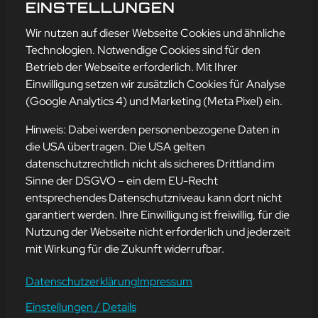
LEISTUNG!“
EINSTELLUNGEN
mehr erfahren
Wir nutzen auf dieser Webseite Cookies und ähnliche
Technologien. Notwendige Cookies sind für den
Betrieb der Webseite erforderlich. Mit Ihrer
Einwilligung setzen wir zusätzlich Cookies für Analyse
Adresse
(Google Analytics 4) und Marketing (Meta Pixel) ein.
mission-webstyle oHG
Bürgermeister-Regitz-Straße 40
Hinweis: Dabei werden personenbezogene Daten in
66539 Neunkirchen
die USA übertragen. Die USA gelten
datenschutzrechtlich nicht als sicheres Drittland im
E-Mail:
kontakt@mission-webstyle.de
Sinne der DSGVO – ein dem EU-Recht
entsprechendes Datenschutzniveau kann dort nicht
Navigation
garantiert werden. Ihre Einwilligung ist freiwillig, für die
Webseitenerstellung
Über Uns
Nutzung der Webseite nicht erforderlich und jederzeit
Webseite mieten
Kontakt
mit Wirkung für die Zukunft widerrufbar.
Webseiten Betreuung
Leistungen
SEO und Online-Marketing
Blog
Datenschutzerklärung
Impressum
Einstellungen / Details