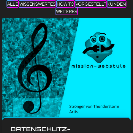
ALLE
WISSENSWERTES
HOW TO
VORGESTELLT
KUNDEN
WEITERES
#
Blog
, 
Weitere
DATENSCHUTZ-