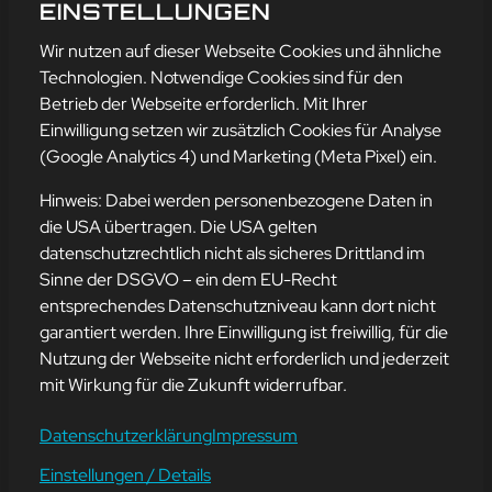
SONG OF THE WEEK 31
EINSTELLUNGEN
mehr erfahren
Wir nutzen auf dieser Webseite Cookies und ähnliche
Technologien. Notwendige Cookies sind für den
Betrieb der Webseite erforderlich. Mit Ihrer
Einwilligung setzen wir zusätzlich Cookies für Analyse
Adresse
(Google Analytics 4) und Marketing (Meta Pixel) ein.
mission-webstyle oHG
Bürgermeister-Regitz-Straße 40
Hinweis: Dabei werden personenbezogene Daten in
66539 Neunkirchen
die USA übertragen. Die USA gelten
datenschutzrechtlich nicht als sicheres Drittland im
E-Mail:
kontakt@mission-webstyle.de
Sinne der DSGVO – ein dem EU-Recht
entsprechendes Datenschutzniveau kann dort nicht
Navigation
garantiert werden. Ihre Einwilligung ist freiwillig, für die
Webseitenerstellung
Über Uns
Nutzung der Webseite nicht erforderlich und jederzeit
Webseite mieten
Kontakt
mit Wirkung für die Zukunft widerrufbar.
Webseiten Betreuung
Leistungen
SEO und Online-Marketing
Blog
Datenschutzerklärung
Impressum
Einstellungen / Details