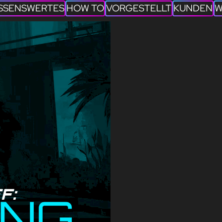
SSENSWERTES
HOW TO
VORGESTELLT
KUNDEN
W
F: