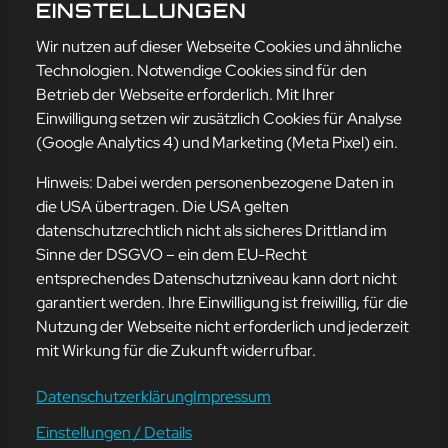
BLOGGENS! 🎉✨
EINSTELLUNGEN
mehr erfahren
Wir nutzen auf dieser Webseite Cookies und ähnliche
Technologien. Notwendige Cookies sind für den
Betrieb der Webseite erforderlich. Mit Ihrer
Einwilligung setzen wir zusätzlich Cookies für Analyse
Adresse
(Google Analytics 4) und Marketing (Meta Pixel) ein.
mission-webstyle oHG
Bürgermeister-Regitz-Straße 40
Hinweis: Dabei werden personenbezogene Daten in
66539 Neunkirchen
die USA übertragen. Die USA gelten
datenschutzrechtlich nicht als sicheres Drittland im
E-Mail:
kontakt@mission-webstyle.de
Sinne der DSGVO – ein dem EU-Recht
entsprechendes Datenschutzniveau kann dort nicht
Navigation
garantiert werden. Ihre Einwilligung ist freiwillig, für die
Webseitenerstellung
Über Uns
Nutzung der Webseite nicht erforderlich und jederzeit
Webseite mieten
Kontakt
mit Wirkung für die Zukunft widerrufbar.
Webseiten Betreuung
Leistungen
SEO und Online-Marketing
Blog
Datenschutzerklärung
Impressum
Einstellungen / Details