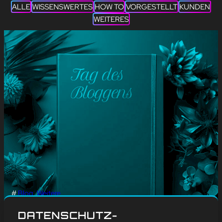
ALLE
WISSENSWERTES
HOW TO
VORGESTELLT
KUNDEN
WEITERES
#
Blog
, 
Weitere
🖋️💻 HAPPY TAG DES
DATENSCHUTZ-