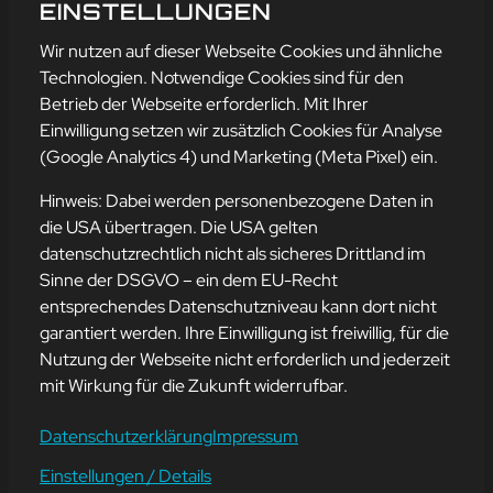
TAGEBUCHS
EINSTELLUNGEN
mehr erfahren
Wir nutzen auf dieser Webseite Cookies und ähnliche
Technologien. Notwendige Cookies sind für den
Betrieb der Webseite erforderlich. Mit Ihrer
Einwilligung setzen wir zusätzlich Cookies für Analyse
Adresse
(Google Analytics 4) und Marketing (Meta Pixel) ein.
mission-webstyle oHG
Bürgermeister-Regitz-Straße 40
Hinweis: Dabei werden personenbezogene Daten in
66539 Neunkirchen
die USA übertragen. Die USA gelten
datenschutzrechtlich nicht als sicheres Drittland im
E-Mail:
kontakt@mission-webstyle.de
Sinne der DSGVO – ein dem EU-Recht
entsprechendes Datenschutzniveau kann dort nicht
Navigation
garantiert werden. Ihre Einwilligung ist freiwillig, für die
Webseitenerstellung
Über Uns
Nutzung der Webseite nicht erforderlich und jederzeit
Webseite mieten
Kontakt
mit Wirkung für die Zukunft widerrufbar.
Webseiten Betreuung
Leistungen
SEO und Online-Marketing
Blog
Datenschutzerklärung
Impressum
Einstellungen / Details