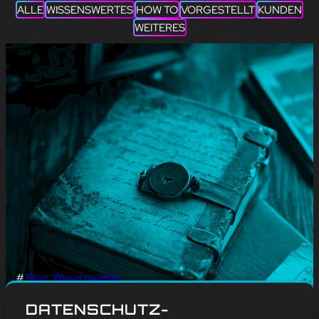
ALLE
WISSENSWERTES
HOW TO
VORGESTELLT
KUNDEN
WEITERES
#
Blog
, 
Wissenswertes
12. JUNI – TAG DES
DATENSCHUTZ-