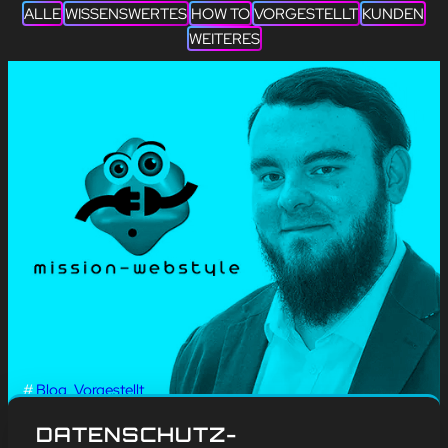
ALLE
WISSENSWERTES
HOW TO
VORGESTELLT
KUNDEN
WEITERES
#
Blog
, 
Vorgestellt
RUDOLF JULIUS
DATENSCHUTZ-