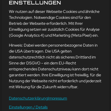
HISTEL
EINSTELLUNGEN
mehr erfahren
Wir nutzen auf dieser Webseite Cookies und ähnliche
Technologien. Notwendige Cookies sind für den
Betrieb der Webseite erforderlich. Mit Ihrer
Einwilligung setzen wir zusätzlich Cookies für Analyse
Adresse
(Google Analytics 4) und Marketing (Meta Pixel) ein.
mission-webstyle oHG
Bürgermeister-Regitz-Straße 40
Hinweis: Dabei werden personenbezogene Daten in
66539 Neunkirchen
die USA übertragen. Die USA gelten
datenschutzrechtlich nicht als sicheres Drittland im
E-Mail:
kontakt@mission-webstyle.de
Sinne der DSGVO – ein dem EU-Recht
entsprechendes Datenschutzniveau kann dort nicht
Navigation
garantiert werden. Ihre Einwilligung ist freiwillig, für die
Webseitenerstellung
Über Uns
Nutzung der Webseite nicht erforderlich und jederzeit
Webseite mieten
Kontakt
mit Wirkung für die Zukunft widerrufbar.
Webseiten Betreuung
Leistungen
SEO und Online-Marketing
Blog
Datenschutzerklärung
Impressum
Einstellungen / Details