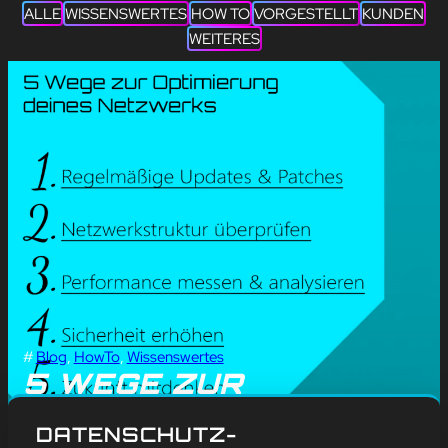
ALLE
WISSENSWERTES
HOW TO
VORGESTELLT
KUNDEN
WEITERES
#
Blog
, 
HowTo
, 
Wissenswertes
5 WEGE ZUR
OPTIMIERUNG DEINES
DATENSCHUTZ-