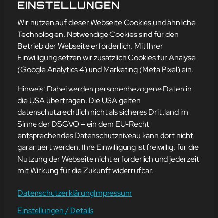
NETZWERKS
EINSTELLUNGEN
mehr erfahren
Wir nutzen auf dieser Webseite Cookies und ähnliche
Technologien. Notwendige Cookies sind für den
Betrieb der Webseite erforderlich. Mit Ihrer
Einwilligung setzen wir zusätzlich Cookies für Analyse
Adresse
(Google Analytics 4) und Marketing (Meta Pixel) ein.
mission-webstyle oHG
Bürgermeister-Regitz-Straße 40
Hinweis: Dabei werden personenbezogene Daten in
66539 Neunkirchen
die USA übertragen. Die USA gelten
datenschutzrechtlich nicht als sicheres Drittland im
E-Mail:
kontakt@mission-webstyle.de
Sinne der DSGVO – ein dem EU-Recht
entsprechendes Datenschutzniveau kann dort nicht
Navigation
garantiert werden. Ihre Einwilligung ist freiwillig, für die
Webseitenerstellung
Über Uns
Nutzung der Webseite nicht erforderlich und jederzeit
Webseite mieten
Kontakt
mit Wirkung für die Zukunft widerrufbar.
Webseiten Betreuung
Leistungen
SEO und Online-Marketing
Blog
Datenschutzerklärung
Impressum
Einstellungen / Details