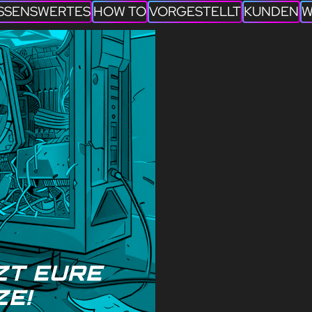
SSENSWERTES
HOW TO
VORGESTELLT
KUNDEN
W
 EURE T
E!