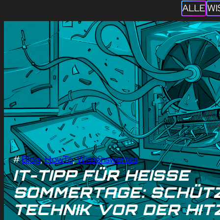
ALLE
WI
#
Blog
, 
HowTo
, 
Wissenswertes
IT-TIPP FÜR HEISSE S
OMMERTAGE: SCHÜTZT
ECHNIK VOR DER HITZ