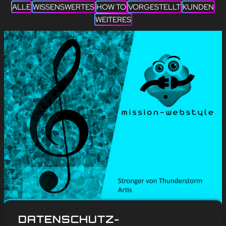
ALLE
WISSENSWERTES
HOW TO
VORGESTELLT
KUNDEN
WEITERES
#
Blog
, 
Weitere
DATENSCHUTZ-