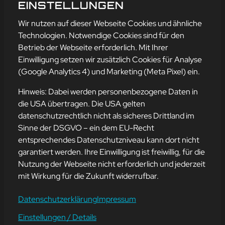
SONG OF THE WEEK 31
EINSTELLUNGEN
mehr erfahren
Wir nutzen auf dieser Webseite Cookies und ähnliche
Technologien. Notwendige Cookies sind für den
Betrieb der Webseite erforderlich. Mit Ihrer
Einwilligung setzen wir zusätzlich Cookies für Analyse
Adresse
(Google Analytics 4) und Marketing (Meta Pixel) ein.
mission-webstyle oHG
Bürgermeister-Regitz-Straße 40
Hinweis: Dabei werden personenbezogene Daten in
66539 Neunkirchen
die USA übertragen. Die USA gelten
datenschutzrechtlich nicht als sicheres Drittland im
E-Mail:
kontakt@mission-webstyle.de
Sinne der DSGVO – ein dem EU-Recht
entsprechendes Datenschutzniveau kann dort nicht
Navigation
garantiert werden. Ihre Einwilligung ist freiwillig, für die
Webseitenerstellung
Über Uns
Nutzung der Webseite nicht erforderlich und jederzeit
Webseite mieten
Kontakt
mit Wirkung für die Zukunft widerrufbar.
Webseiten Betreuung
Leistungen
SEO und Online-Marketing
Blog
Datenschutzerklärung
Impressum
Einstellungen / Details