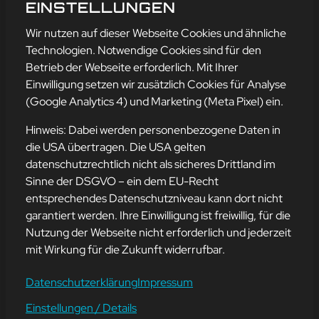
DISKUTIERT?
EINSTELLUNGEN
mehr erfahren
Wir nutzen auf dieser Webseite Cookies und ähnliche
Technologien. Notwendige Cookies sind für den
Betrieb der Webseite erforderlich. Mit Ihrer
Einwilligung setzen wir zusätzlich Cookies für Analyse
Adresse
(Google Analytics 4) und Marketing (Meta Pixel) ein.
mission-webstyle oHG
Bürgermeister-Regitz-Straße 40
Hinweis: Dabei werden personenbezogene Daten in
66539 Neunkirchen
die USA übertragen. Die USA gelten
datenschutzrechtlich nicht als sicheres Drittland im
E-Mail:
kontakt@mission-webstyle.de
Sinne der DSGVO – ein dem EU-Recht
entsprechendes Datenschutzniveau kann dort nicht
Navigation
garantiert werden. Ihre Einwilligung ist freiwillig, für die
Webseitenerstellung
Über Uns
Nutzung der Webseite nicht erforderlich und jederzeit
Webseite mieten
Kontakt
mit Wirkung für die Zukunft widerrufbar.
Webseiten Betreuung
Leistungen
SEO und Online-Marketing
Blog
Datenschutzerklärung
Impressum
Einstellungen / Details