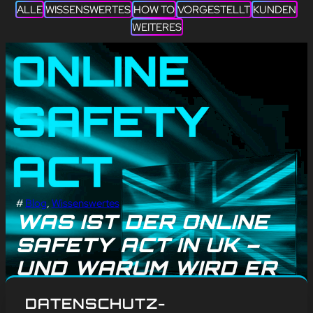
ALLE
WISSENSWERTES
HOW TO
VORGESTELLT
KUNDEN
WEITERES
#
Blog
, 
Wissenswertes
WAS IST DER ONLINE
SAFETY ACT IN UK –
UND WARUM WIRD ER
SO KONTROVERS
DATENSCHUTZ-