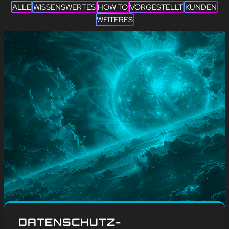
ALLE
WISSENSWERTES
HOW TO
VORGESTELLT
KUNDEN
WEITERES
#
Blog
, 
Weitere
DATENSCHUTZ-