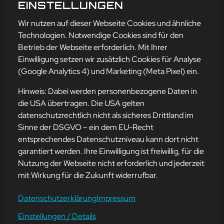
SONNENSCHEIN
EINSTELLUNGEN
mehr erfahren
Wir nutzen auf dieser Webseite Cookies und ähnliche
Technologien. Notwendige Cookies sind für den
Betrieb der Webseite erforderlich. Mit Ihrer
Einwilligung setzen wir zusätzlich Cookies für Analyse
Adresse
(Google Analytics 4) und Marketing (Meta Pixel) ein.
mission-webstyle oHG
Bürgermeister-Regitz-Straße 40
Hinweis: Dabei werden personenbezogene Daten in
66539 Neunkirchen
die USA übertragen. Die USA gelten
datenschutzrechtlich nicht als sicheres Drittland im
E-Mail:
kontakt@mission-webstyle.de
Sinne der DSGVO – ein dem EU-Recht
entsprechendes Datenschutzniveau kann dort nicht
Navigation
garantiert werden. Ihre Einwilligung ist freiwillig, für die
Webseitenerstellung
Über Uns
Nutzung der Webseite nicht erforderlich und jederzeit
Webseite mieten
Kontakt
mit Wirkung für die Zukunft widerrufbar.
Webseiten Betreuung
Leistungen
SEO und Online-Marketing
Blog
Datenschutzerklärung
Impressum
Einstellungen / Details