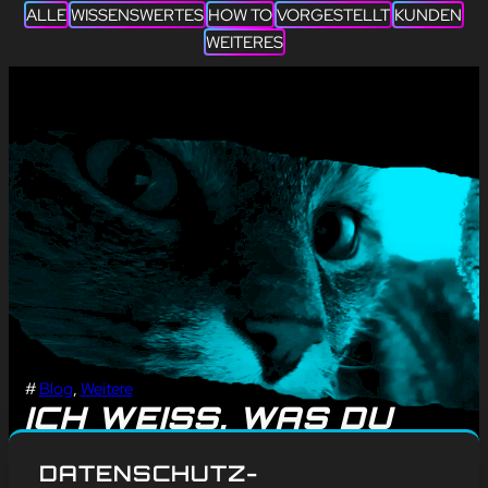
ALLE
WISSENSWERTES
HOW TO
VORGESTELLT
KUNDEN
WEITERES
#
Blog
, 
Weitere
ICH WEISS, WAS DU L
ETZTEN SOMMER G
DATENSCHUTZ-