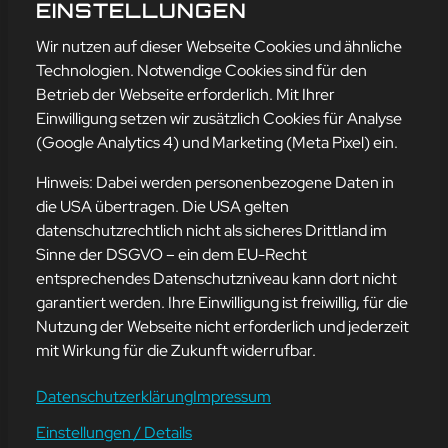
ETAN HAST
EINSTELLUNGEN
mehr erfahren
Wir nutzen auf dieser Webseite Cookies und ähnliche
Technologien. Notwendige Cookies sind für den
Betrieb der Webseite erforderlich. Mit Ihrer
Einwilligung setzen wir zusätzlich Cookies für Analyse
Adresse
(Google Analytics 4) und Marketing (Meta Pixel) ein.
mission-webstyle oHG
Bürgermeister-Regitz-Straße 40
Hinweis: Dabei werden personenbezogene Daten in
66539 Neunkirchen
die USA übertragen. Die USA gelten
datenschutzrechtlich nicht als sicheres Drittland im
E-Mail:
kontakt@mission-webstyle.de
Sinne der DSGVO – ein dem EU-Recht
entsprechendes Datenschutzniveau kann dort nicht
Navigation
garantiert werden. Ihre Einwilligung ist freiwillig, für die
Webseitenerstellung
Über Uns
Nutzung der Webseite nicht erforderlich und jederzeit
Webseite mieten
Kontakt
mit Wirkung für die Zukunft widerrufbar.
Webseiten Betreuung
Leistungen
SEO und Online-Marketing
Blog
Datenschutzerklärung
Impressum
Einstellungen / Details