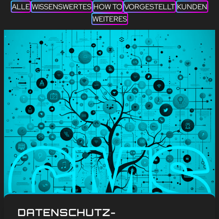
ALLE
WISSENSWERTES
HOW TO
VORGESTELLT
KUNDEN
WEITERES
#
Blog
, 
Wissenswertes
DATENSCHUTZ-