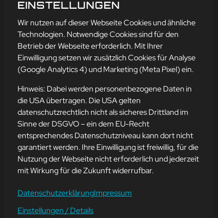
CMS
EINSTELLUNGEN
mehr erfahren
Wir nutzen auf dieser Webseite Cookies und ähnliche
Technologien. Notwendige Cookies sind für den
Betrieb der Webseite erforderlich. Mit Ihrer
Einwilligung setzen wir zusätzlich Cookies für Analyse
Adresse
(Google Analytics 4) und Marketing (Meta Pixel) ein.
mission-webstyle oHG
Bürgermeister-Regitz-Straße 40
Hinweis: Dabei werden personenbezogene Daten in
66539 Neunkirchen
die USA übertragen. Die USA gelten
datenschutzrechtlich nicht als sicheres Drittland im
E-Mail:
kontakt@mission-webstyle.de
Sinne der DSGVO – ein dem EU-Recht
entsprechendes Datenschutzniveau kann dort nicht
Navigation
garantiert werden. Ihre Einwilligung ist freiwillig, für die
Webseitenerstellung
Über Uns
Nutzung der Webseite nicht erforderlich und jederzeit
Webseite mieten
Kontakt
mit Wirkung für die Zukunft widerrufbar.
Webseiten Betreuung
Leistungen
SEO und Online-Marketing
Blog
Datenschutzerklärung
Impressum
Einstellungen / Details