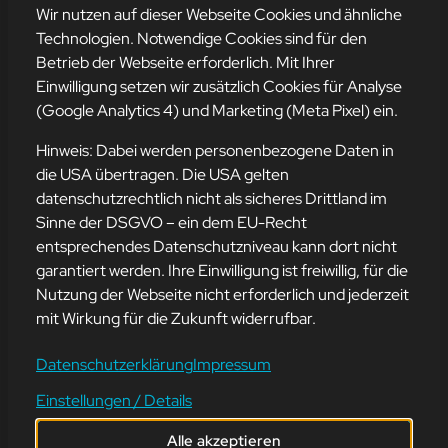
mehr erfahren
Wir nutzen auf dieser Webseite Cookies und ähnliche
Technologien. Notwendige Cookies sind für den
Betrieb der Webseite erforderlich. Mit Ihrer
Einwilligung setzen wir zusätzlich Cookies für Analyse
Adresse
(Google Analytics 4) und Marketing (Meta Pixel) ein.
mission-webstyle oHG
Bürgermeister-Regitz-Straße 40
Hinweis: Dabei werden personenbezogene Daten in
66539 Neunkirchen
die USA übertragen. Die USA gelten
datenschutzrechtlich nicht als sicheres Drittland im
E-Mail:
kontakt@mission-webstyle.de
Sinne der DSGVO – ein dem EU-Recht
entsprechendes Datenschutzniveau kann dort nicht
Navigation
garantiert werden. Ihre Einwilligung ist freiwillig, für die
Webseitenerstellung
Über Uns
Nutzung der Webseite nicht erforderlich und jederzeit
Webseite mieten
Kontakt
mit Wirkung für die Zukunft widerrufbar.
Webseiten Betreuung
Leistungen
SEO und Online-Marketing
Blog
Datenschutzerklärung
Impressum
Einstellungen / Details
Alle akzeptieren