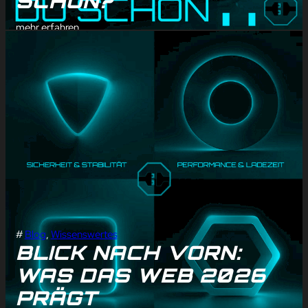
SCHON?
mehr erfahren
#
Blog
, 
Wissenswertes
BLICK NACH VORN:
WAS DAS WEB 2026
PRÄGT