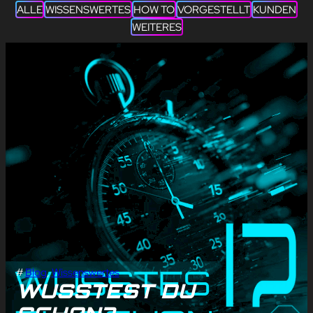
ALLE
WISSENSWERTES
HOW TO
VORGESTELLT
KUNDEN
WEITERES
#
Blog
, 
Wissenswertes
WUSSTEST DU