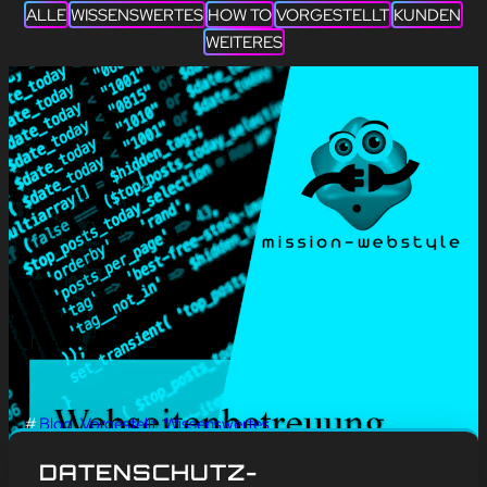
ALLE
WISSENSWERTES
HOW TO
VORGESTELLT
KUNDEN
WEITERES
#
Blog
, 
Vorgestellt
, 
Wissenswertes
WEBSEITENBETREUUN
DATENSCHUTZ-