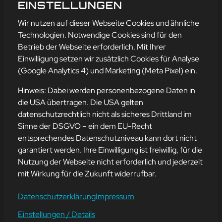
G
EINSTELLUNGEN
mehr erfahren
Wir nutzen auf dieser Webseite Cookies und ähnliche
Technologien. Notwendige Cookies sind für den
Betrieb der Webseite erforderlich. Mit Ihrer
Einwilligung setzen wir zusätzlich Cookies für Analyse
Adresse
(Google Analytics 4) und Marketing (Meta Pixel) ein.
mission-webstyle oHG
Bürgermeister-Regitz-Straße 40
Hinweis: Dabei werden personenbezogene Daten in
66539 Neunkirchen
die USA übertragen. Die USA gelten
datenschutzrechtlich nicht als sicheres Drittland im
E-Mail:
kontakt@mission-webstyle.de
Sinne der DSGVO – ein dem EU-Recht
entsprechendes Datenschutzniveau kann dort nicht
Navigation
garantiert werden. Ihre Einwilligung ist freiwillig, für die
Webseitenerstellung
Über Uns
Nutzung der Webseite nicht erforderlich und jederzeit
Webseite mieten
Kontakt
mit Wirkung für die Zukunft widerrufbar.
Webseiten Betreuung
Leistungen
SEO und Online-Marketing
Blog
Datenschutzerklärung
Impressum
Einstellungen / Details