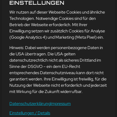
DES KAFFEES
EINSTELLUNGEN
mehr erfahren
Wir nutzen auf dieser Webseite Cookies und ähnliche
Technologien. Notwendige Cookies sind für den
Betrieb der Webseite erforderlich. Mit Ihrer
Einwilligung setzen wir zusätzlich Cookies für Analyse
Adresse
(Google Analytics 4) und Marketing (Meta Pixel) ein.
mission-webstyle oHG
Bürgermeister-Regitz-Straße 40
Hinweis: Dabei werden personenbezogene Daten in
66539 Neunkirchen
die USA übertragen. Die USA gelten
datenschutzrechtlich nicht als sicheres Drittland im
E-Mail:
kontakt@mission-webstyle.de
Sinne der DSGVO – ein dem EU-Recht
entsprechendes Datenschutzniveau kann dort nicht
Navigation
garantiert werden. Ihre Einwilligung ist freiwillig, für die
Webseitenerstellung
Über Uns
Nutzung der Webseite nicht erforderlich und jederzeit
Webseite mieten
Kontakt
mit Wirkung für die Zukunft widerrufbar.
Webseiten Betreuung
Leistungen
SEO und Online-Marketing
Blog
Datenschutzerklärung
Impressum
Einstellungen / Details