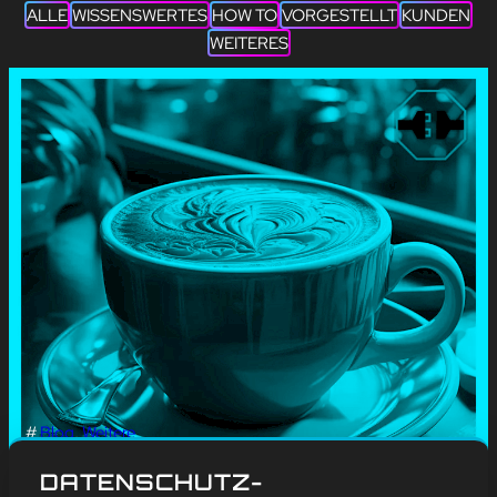
ALLE
WISSENSWERTES
HOW TO
VORGESTELLT
KUNDEN
WEITERES
#
Blog
, 
Weitere
INTERNATIONALER TAG
DATENSCHUTZ-