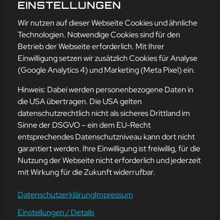
AUGUST
EINSTELLUNGEN
mehr erfahren
Wir nutzen auf dieser Webseite Cookies und ähnliche
Technologien. Notwendige Cookies sind für den
Betrieb der Webseite erforderlich. Mit Ihrer
Einwilligung setzen wir zusätzlich Cookies für Analyse
Adresse
(Google Analytics 4) und Marketing (Meta Pixel) ein.
mission-webstyle oHG
Bürgermeister-Regitz-Straße 40
Hinweis: Dabei werden personenbezogene Daten in
66539 Neunkirchen
die USA übertragen. Die USA gelten
datenschutzrechtlich nicht als sicheres Drittland im
E-Mail:
kontakt@mission-webstyle.de
Sinne der DSGVO – ein dem EU-Recht
entsprechendes Datenschutzniveau kann dort nicht
Navigation
garantiert werden. Ihre Einwilligung ist freiwillig, für die
Webseitenerstellung
Über Uns
Nutzung der Webseite nicht erforderlich und jederzeit
Webseite mieten
Kontakt
mit Wirkung für die Zukunft widerrufbar.
Webseiten Betreuung
Leistungen
SEO und Online-Marketing
Blog
Datenschutzerklärung
Impressum
Einstellungen / Details