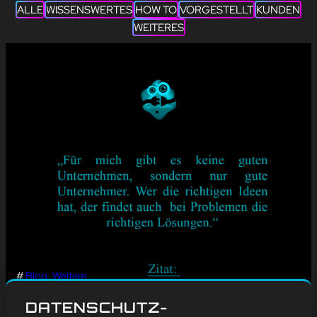
ALLE
WISSENSWERTES
HOW TO
VORGESTELLT
KUNDEN
WEITERES
#
Blog
, 
Weitere
CARSTEN
DATENSCHUTZ-