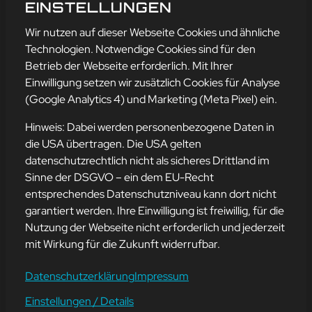
MASCHMEYER
EINSTELLUNGEN
mehr erfahren
Wir nutzen auf dieser Webseite Cookies und ähnliche
Technologien. Notwendige Cookies sind für den
Betrieb der Webseite erforderlich. Mit Ihrer
Einwilligung setzen wir zusätzlich Cookies für Analyse
Adresse
(Google Analytics 4) und Marketing (Meta Pixel) ein.
mission-webstyle oHG
Bürgermeister-Regitz-Straße 40
Hinweis: Dabei werden personenbezogene Daten in
66539 Neunkirchen
die USA übertragen. Die USA gelten
datenschutzrechtlich nicht als sicheres Drittland im
E-Mail:
kontakt@mission-webstyle.de
Sinne der DSGVO – ein dem EU-Recht
entsprechendes Datenschutzniveau kann dort nicht
Navigation
garantiert werden. Ihre Einwilligung ist freiwillig, für die
Webseitenerstellung
Über Uns
Nutzung der Webseite nicht erforderlich und jederzeit
Webseite mieten
Kontakt
mit Wirkung für die Zukunft widerrufbar.
Webseiten Betreuung
Leistungen
SEO und Online-Marketing
Blog
Datenschutzerklärung
Impressum
Einstellungen / Details