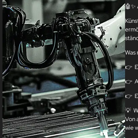
🤖✨ 
Küns
ermö
stän
Was 
👉 E
👉 A
👉 E
💡 W
Von 
wie 