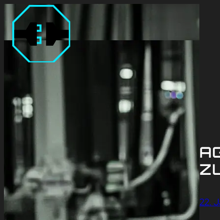
AG
Z
22. 