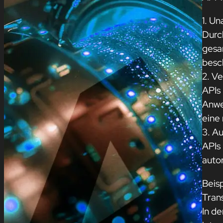
1. Un
Durc
gesa
besc
2. Ve
APIs
Anwe
eine 
3. Au
APIs
auto
Beisp
Tran
In d