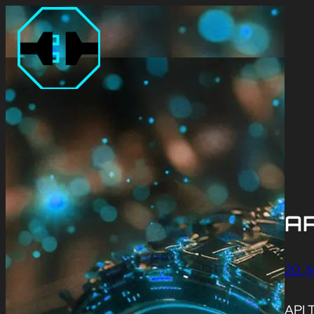
AP
20. 
API T