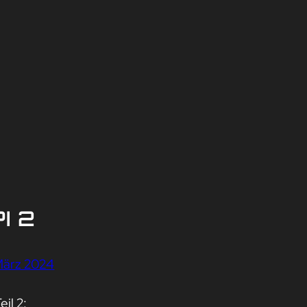
I 2
März 2024
eil 2: