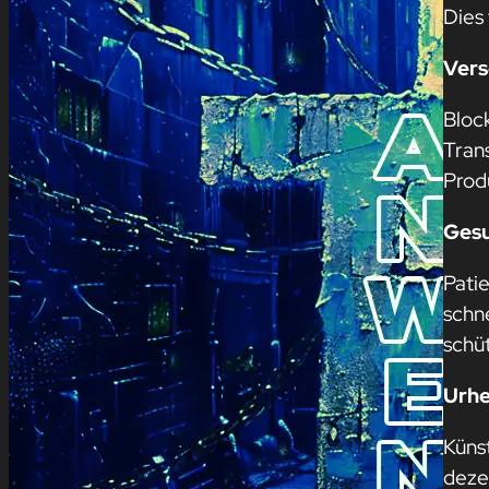
Dies
Ver
Bloc
Tran
Prod
Gesu
Pati
schn
schüt
Urhe
Künst
deze