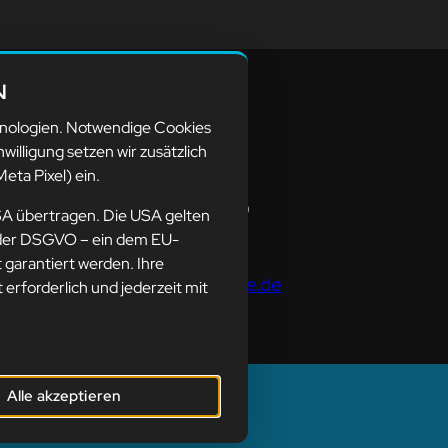
N
hnologien. Notwendige Cookies
resse
nwilligung setzen wir zusätzlich
eta Pixel) ein.
sion-webstyle oHG
germeister-Regitz-Straße 40
SA übertragen. Die USA gelten
539 Neunkirchen
ne der DSGVO – ein dem EU-
garantiert werden. Ihre
ail:
kontakt@mission-webstyle.de
t erforderlich und jederzeit mit
Alle akzeptieren