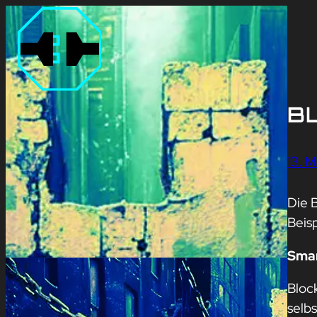
B
13. 
Die 
Beisp
Smar
Bloc
selb