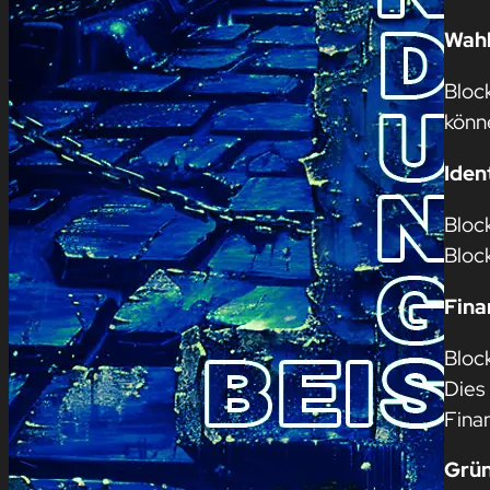
Wah
Bloc
könn
Iden
Block
Block
Fina
Bloc
Dies
Fina
Grün