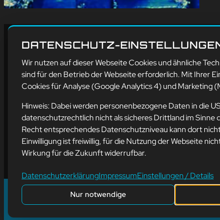
DATENSCHUTZ-EINSTELLUNGE
Wir nutzen auf dieser Webseite Cookies und ähnliche Tec
Ad
sind für den Betrieb der Webseite erforderlich. Mit Ihrer Ei
Cookies für Analyse (Google Analytics 4) und Marketing (M
mis
Bür
Hinweis: Dabei werden personenbezogene Daten in die U
66
datenschutzrechtlich nicht als sicheres Drittland im Sin
Recht entsprechendes Datenschutzniveau kann dort nicht 
E-M
Einwilligung ist freiwillig, für die Nutzung der Webseite nich
Wirkung für die Zukunft widerrufbar.
Datenschutzerklärung
Impressum
Einstellungen / Details
Nur notwendige
©
2024
mission-webstyle oHG