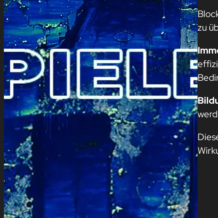
Bloc
zu ü
Immo
effi
Bedi
Bild
werd
Dies
Wirk