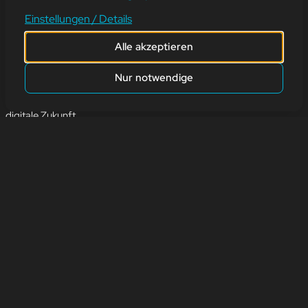
braucht Vielfalt!
Einstellungen / Details
💡 Heute feiern wir die unglaublichen Beiträge von Frauen in der
Alle akzeptieren
IT-Welt!
🚀 Von Ada Lovelace, der ersten Programmiererin, bis hin zu
Nur notwendige
modernen Pionierinnen, die Künstliche Intelligenz, Cybersecurity
und Softwareentwicklung revolutionieren – Frauen prägen die
digitale Zukunft.
🔹Wusstest du? Unternehmen mit diversen Teams sind innovativer
und erfolgreicher. 💡
🔹 Doch Frauen sind in der Tech-Branche noch immer
unterrepräsentiert. Zeit, das zu ändern!
zurück