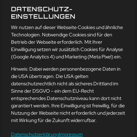
DATENSCHUTZ-
EINSTELLUNGEN
Wir nutzen auf dieser Webseite Cookies und ähnliche
Technologien. Notwendige Cookies sind für den
Betrieb der Webseite erforderlich. Mit Ihrer
Einwilligung setzen wir zusätzlich Cookies für Analyse
(Google Analytics 4) und Marketing (Meta Pixel) ein.
Hinweis: Dabei werden personenbezogene Daten in
die USA übertragen. Die USA gelten
datenschutzrechtlich nicht als sicheres Drittland im
INTERNATIONALER
Sinne der DSGVO – ein dem EU-Recht
FRAUENTAG 2025
entsprechendes Datenschutzniveau kann dort nicht
garantiert werden. Ihre Einwilligung ist freiwillig, für die
Nutzung der Webseite nicht erforderlich und jederzeit
8. März 2025
mit Wirkung für die Zukunft widerrufbar.
Datenschutzerklärung
Impressum
Internationaler Frauentag 2025: Frauen in der IT – Innovation