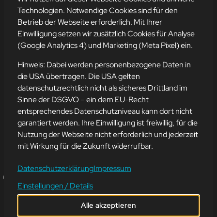
Technologien. Notwendige Cookies sind für den
Betrieb der Webseite erforderlich. Mit Ihrer
Einwilligung setzen wir zusätzlich Cookies für Analyse
(Google Analytics 4) und Marketing (Meta Pixel) ein.
Hinweis: Dabei werden personenbezogene Daten in
die USA übertragen. Die USA gelten
datenschutzrechtlich nicht als sicheres Drittland im
Sinne der DSGVO – ein dem EU-Recht
IT-GESCHICHTE
entsprechendes Datenschutzniveau kann dort nicht
NOVEMBER
garantiert werden. Ihre Einwilligung ist freiwillig, für die
Nutzung der Webseite nicht erforderlich und jederzeit
mit Wirkung für die Zukunft widerrufbar.
27. November 2024
Datenschutzerklärung
Impressum
🌐 Einflussreicher November-Meilenstein der IT-Geschichte 🌐
Einstellungen / Details
Am 26. November 1894 wurde Norbert Wiener geboren, der
Begründer der Kybernetik. Seine Arbeit zur Steuerung und
Alle akzeptieren
Kommunikation in Mensch und Maschine hat die Grundlagen für