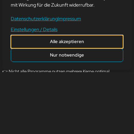
AUTOMATISCH
mit Wirkung für die Zukunft widerrufbar.
SCHNELLER!“
Datenschutzerklärung
Impressum
Einstellungen / Details
9. Juli 2025
Alle akzeptieren
Nicht ganz!
Mehr Kerne bedeuten zwar, dass der Prozessor mehrere Aufgaben
Nur notwendige
gleichzeitig erledigen kann. Aber:
👉 Nicht alle Programme nutzen mehrere Kerne optimal.
👉 Für viele Alltagsanwendungen reichen sogar wenige, dafür
schnelle Kerne völlig aus.
👉 Viel wichtiger ist oft die Balance aus CPU, RAM, Grafikkarte
und Speicher.
⚙️ Fazit: Mehr Kerne sind nicht immer besser — es kommt darauf
an, was du mit dem Gerät machst.