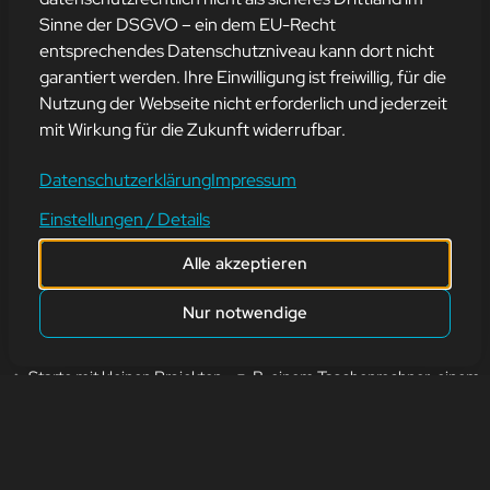
NEULINGE: FANG
Sinne der DSGVO – ein dem EU-Recht
EINFACH AN – ABER MIT
entsprechendes Datenschutzniveau kann dort nicht
garantiert werden. Ihre Einwilligung ist freiwillig, für die
PLAN!
Nutzung der Webseite nicht erforderlich und jederzeit
mit Wirkung für die Zukunft widerrufbar.
21. Mai 2025
Datenschutzerklärung
Impressum
Du willst Programmieren lernen, weißt aber nicht, wo du starten
Einstellungen / Details
sollst?
Alle akzeptieren
Hier kommt dein Wegweiser in die Welt des Codes!
Nur notwendige
🔹 Wähle eine Einsteigerfreundliche Sprache wie Python oder
JavaScript.
🔹 Starte mit kleinen Projekten – z. B. einem Taschenrechner, einem
To-Do-Listen-Tool oder einer kleinen Webseite.
🔹 Versteh die Basics: Variablen, Schleifen, Bedingungen und
Funktionen sind dein Fundament.