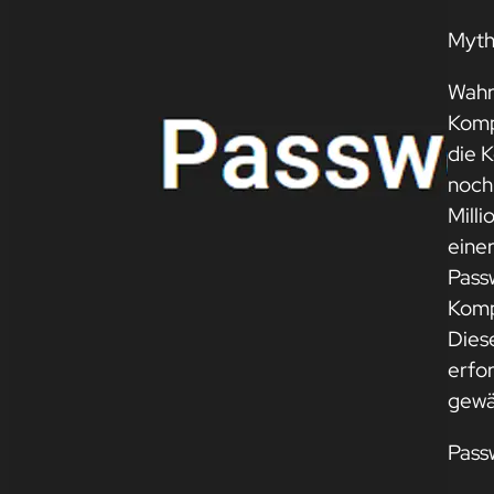
Mytho
Wahrh
Kompl
die 
noch
Milli
eine
Pass
Komp
Dies
erfo
gewä
Pass