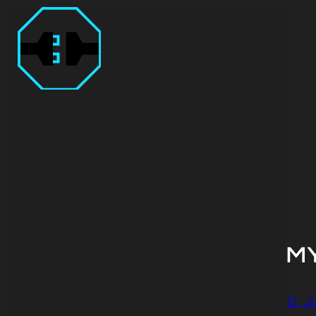
M
12. J