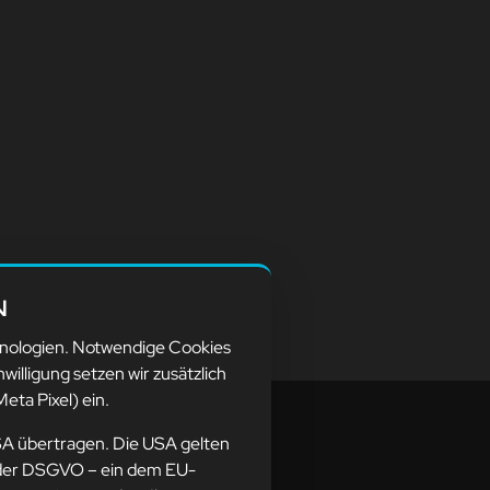
N
hnologien. Notwendige Cookies
nwilligung setzen wir zusätzlich
eta Pixel) ein.
SA übertragen. Die USA gelten
ne der DSGVO – ein dem EU-
resse