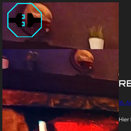
R
16. 
Hier