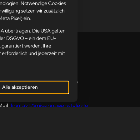
hnologien. Notwendige Cookies
nwilligung setzen wir zusätzlich
eta Pixel) ein.
SA übertragen. Die USA gelten
ne der DSGVO – ein dem EU-
garantiert werden. Ihre
t erforderlich und jederzeit mit
resse
sion-webstyle oHG
germeister-Regitz-Straße 40
Alle akzeptieren
539 Neunkirchen
ail:
kontakt@mission-webstyle.de