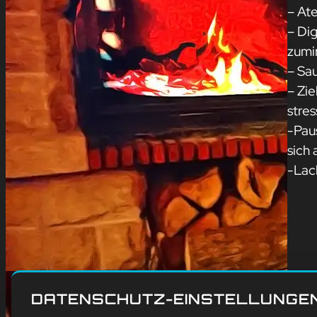
– Ate
– Di
zumi
– Sa
– Zie
stres
-Paus
sich 
-Lac
DATENSCHUTZ-EINSTELLUNGE