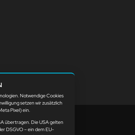
N
hnologien. Notwendige Cookies
nwilligung setzen wir zusätzlich
eta Pixel) ein.
SA übertragen. Die USA gelten
ne der DSGVO – ein dem EU-
resse