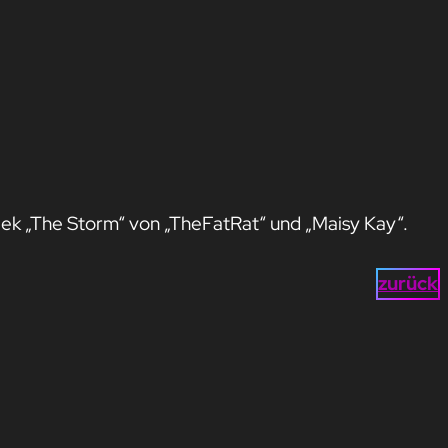
k „The Storm“ von „TheFatRat“ und „Maisy Kay“.
zurück