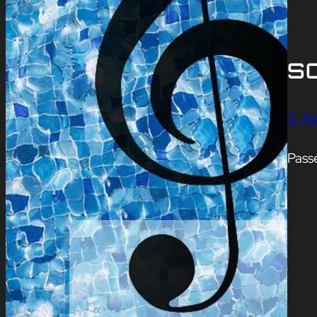
S
3. Ap
Pass