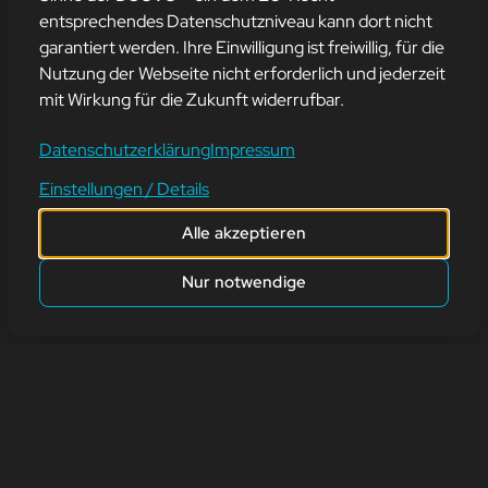
entsprechendes Datenschutzniveau kann dort nicht
garantiert werden. Ihre Einwilligung ist freiwillig, für die
SONG OF THE WEEK 26
Nutzung der Webseite nicht erforderlich und jederzeit
mit Wirkung für die Zukunft widerrufbar.
24. Juli 2023
Datenschutzerklärung
Impressum
“Devil Doesn’t Bargain” von “Alec Benjamin” ist so ein schönes
Einstellungen / Details
Lied.
Alle akzeptieren
zurück
Nur notwendige
Adresse