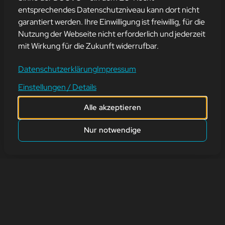
entsprechendes Datenschutzniveau kann dort nicht
garantiert werden. Ihre Einwilligung ist freiwillig, für die
SONG OF THE WEEK 33
Nutzung der Webseite nicht erforderlich und jederzeit
mit Wirkung für die Zukunft widerrufbar.
30. Oktober 2023
Datenschutzerklärung
Impressum
Morgen ist Halloween, daher haben wir als unseren Song of the
Einstellungen / Details
Week „Ghostbusters“ von „Ray Parker Jr.“ ausgewählt.
Alle akzeptieren
zurück
Nur notwendige
Adresse