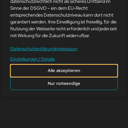
datenschutzrechtlich nicht als sicheres Drittland im
Sinne der DSGVO – ein dem EU-Recht
entsprechendes Datenschutzniveau kann dort nicht
TAG DES
garantiert werden. Ihre Einwilligung ist freiwillig, für die
Nutzung der Webseite nicht erforderlich und jederzeit
PROGRAMMIERERS
mit Wirkung für die Zukunft widerrufbar.
Datenschutzerklärung
Impressum
13. September 2023
Einstellungen / Details
Wusstet Ihr, dass es extra einen Tag für uns gibt? Wir zuerst auch
nicht, aber heute ist „Tag des Programmierers“!
Alle akzeptieren
Nur notwendige
zurück