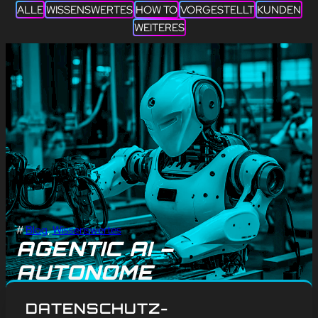
ALLE
WISSENSWERTES
HOW TO
VORGESTELLT
KUNDEN
WEITERES
#
Blog
, 
Wissenswertes
AGENTIC AI –
AUTONOME
INTELLIGENZ FÜR DIE
DATENSCHUTZ-