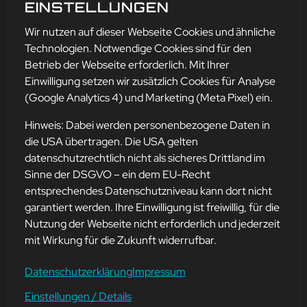
ZUKUNFT
EINSTELLUNGEN
mehr erfahren
Wir nutzen auf dieser Webseite Cookies und ähnliche
Technologien. Notwendige Cookies sind für den
Betrieb der Webseite erforderlich. Mit Ihrer
Einwilligung setzen wir zusätzlich Cookies für Analyse
Adresse
(Google Analytics 4) und Marketing (Meta Pixel) ein.
mission-webstyle oHG
Bürgermeister-Regitz-Straße 40
Hinweis: Dabei werden personenbezogene Daten in
66539 Neunkirchen
die USA übertragen. Die USA gelten
datenschutzrechtlich nicht als sicheres Drittland im
E-Mail:
kontakt@mission-webstyle.de
Sinne der DSGVO – ein dem EU-Recht
entsprechendes Datenschutzniveau kann dort nicht
Navigation
garantiert werden. Ihre Einwilligung ist freiwillig, für die
Webseitenerstellung
Über Uns
Nutzung der Webseite nicht erforderlich und jederzeit
Webseite mieten
Kontakt
mit Wirkung für die Zukunft widerrufbar.
Webseiten Betreuung
Leistungen
SEO und Online-Marketing
Blog
Datenschutzerklärung
Impressum
Einstellungen / Details