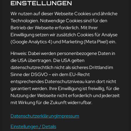
NASCHEN!
EINSTELLUNGEN
mehr erfahren
Wir nutzen auf dieser Webseite Cookies und ähnliche
Technologien. Notwendige Cookies sind für den
Betrieb der Webseite erforderlich. Mit Ihrer
Einwilligung setzen wir zusätzlich Cookies für Analyse
Adresse
(Google Analytics 4) und Marketing (Meta Pixel) ein.
mission-webstyle oHG
Bürgermeister-Regitz-Straße 40
Hinweis: Dabei werden personenbezogene Daten in
66539 Neunkirchen
die USA übertragen. Die USA gelten
datenschutzrechtlich nicht als sicheres Drittland im
E-Mail:
kontakt@mission-webstyle.de
Sinne der DSGVO – ein dem EU-Recht
entsprechendes Datenschutzniveau kann dort nicht
Navigation
garantiert werden. Ihre Einwilligung ist freiwillig, für die
Webseitenerstellung
Über Uns
Nutzung der Webseite nicht erforderlich und jederzeit
Webseite mieten
Kontakt
mit Wirkung für die Zukunft widerrufbar.
Webseiten Betreuung
Leistungen
SEO und Online-Marketing
Blog
Datenschutzerklärung
Impressum
Einstellungen / Details