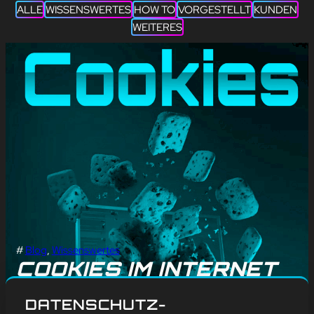
ALLE
WISSENSWERTES
HOW TO
VORGESTELLT
KUNDEN
WEITERES
#
Blog
, 
Wissenswertes
COOKIES IM INTERNET
– LEIDER KEINE ZUM
DATENSCHUTZ-