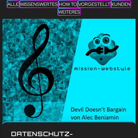
ALLE
WISSENSWERTES
HOW TO
VORGESTELLT
KUNDEN
WEITERES
#
Blog
, 
Weitere
DATENSCHUTZ-