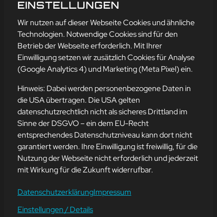
SONG OF THE WEEK 26
EINSTELLUNGEN
mehr erfahren
Wir nutzen auf dieser Webseite Cookies und ähnliche
Technologien. Notwendige Cookies sind für den
Betrieb der Webseite erforderlich. Mit Ihrer
Einwilligung setzen wir zusätzlich Cookies für Analyse
Adresse
(Google Analytics 4) und Marketing (Meta Pixel) ein.
mission-webstyle oHG
Bürgermeister-Regitz-Straße 40
Hinweis: Dabei werden personenbezogene Daten in
66539 Neunkirchen
die USA übertragen. Die USA gelten
datenschutzrechtlich nicht als sicheres Drittland im
E-Mail:
kontakt@mission-webstyle.de
Sinne der DSGVO – ein dem EU-Recht
entsprechendes Datenschutzniveau kann dort nicht
Navigation
garantiert werden. Ihre Einwilligung ist freiwillig, für die
Webseitenerstellung
Über Uns
Nutzung der Webseite nicht erforderlich und jederzeit
Webseite mieten
Kontakt
mit Wirkung für die Zukunft widerrufbar.
Webseiten Betreuung
Leistungen
SEO und Online-Marketing
Blog
Datenschutzerklärung
Impressum
Einstellungen / Details