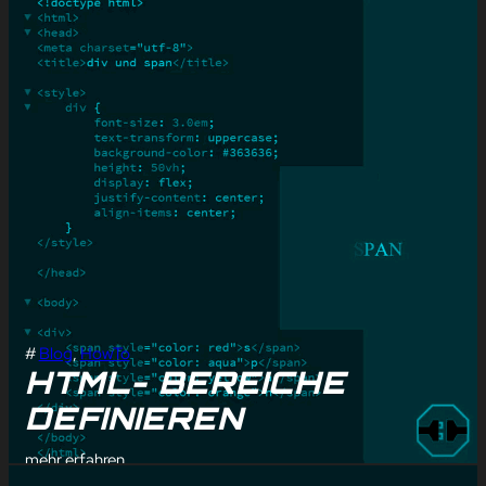
#
Blog
, 
HowTo
HTML- BEREICHE
DEFINIEREN
mehr erfahren