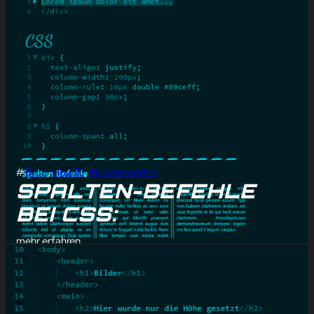
#
Blog
, 
HowTo
, 
Wissenswertes
SPALTEN-BEFEHLE
BEI CSS:
mehr erfahren