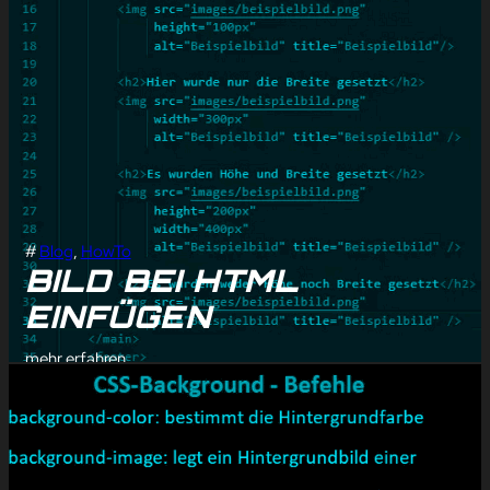
#
Blog
, 
HowTo
BILD BEI HTML
EINFÜGEN
mehr erfahren