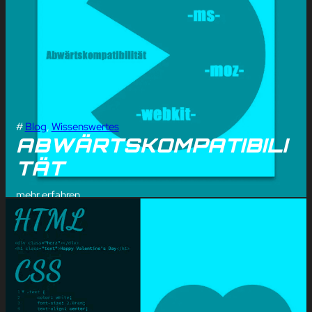
#
Blog
, 
Wissenswertes
ABWÄRTSKOMPATIBILI
TÄT
mehr erfahren