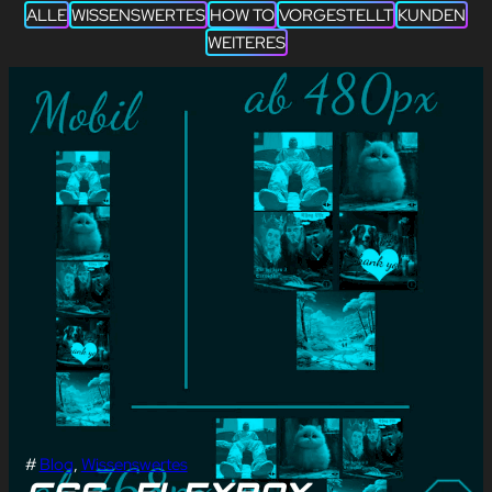
ALLE
WISSENSWERTES
HOW TO
VORGESTELLT
KUNDEN
WEITERES
#
Blog
, 
Wissenswertes