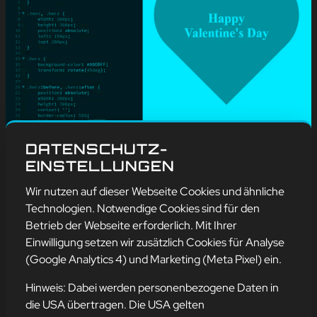
#
Blog
, 
Weitere
DATENSCHUTZ-
VALENTINSTAG
EINSTELLUNGEN
mehr erfahren
Wir nutzen auf dieser Webseite Cookies und ähnliche
Technologien. Notwendige Cookies sind für den
Betrieb der Webseite erforderlich. Mit Ihrer
Einwilligung setzen wir zusätzlich Cookies für Analyse
Adresse
(Google Analytics 4) und Marketing (Meta Pixel) ein.
mission-webstyle oHG
Bürgermeister-Regitz-Straße 40
Hinweis: Dabei werden personenbezogene Daten in
66539 Neunkirchen
die USA übertragen. Die USA gelten