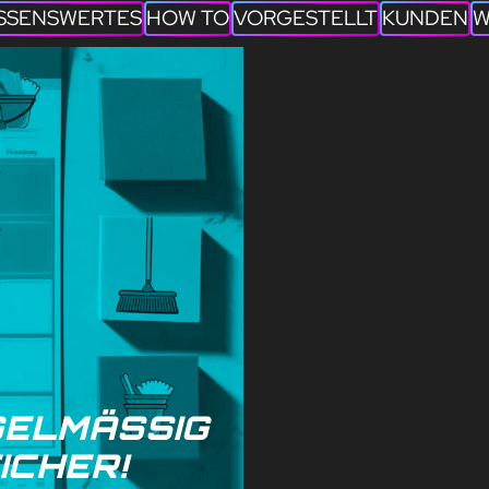
SSENSWERTES
HOW TO
VORGESTELLT
KUNDEN
W
GELMÄSSIG D
ICHER!