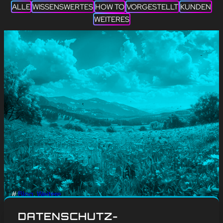
ALLE
WISSENSWERTES
HOW TO
VORGESTELLT
KUNDEN
WEITERES
#
Blog
, 
Weitere
WELT-KOMPLIMENTE
DATENSCHUTZ-