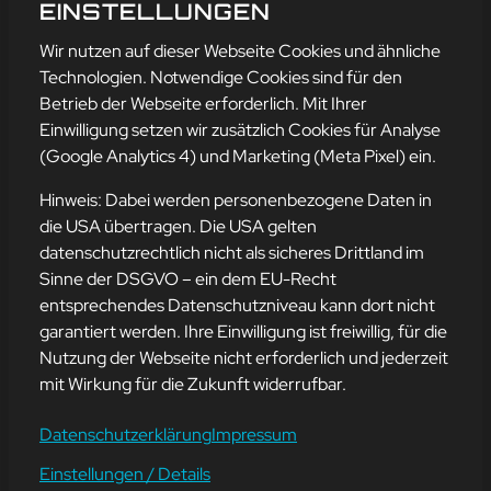
TAG
EINSTELLUNGEN
mehr erfahren
Wir nutzen auf dieser Webseite Cookies und ähnliche
Technologien. Notwendige Cookies sind für den
Betrieb der Webseite erforderlich. Mit Ihrer
Einwilligung setzen wir zusätzlich Cookies für Analyse
Adresse
(Google Analytics 4) und Marketing (Meta Pixel) ein.
mission-webstyle oHG
Bürgermeister-Regitz-Straße 40
Hinweis: Dabei werden personenbezogene Daten in
66539 Neunkirchen
die USA übertragen. Die USA gelten
datenschutzrechtlich nicht als sicheres Drittland im
E-Mail:
kontakt@mission-webstyle.de
Sinne der DSGVO – ein dem EU-Recht
entsprechendes Datenschutzniveau kann dort nicht
Navigation
garantiert werden. Ihre Einwilligung ist freiwillig, für die
Webseitenerstellung
Über Uns
Nutzung der Webseite nicht erforderlich und jederzeit
Webseite mieten
Kontakt
mit Wirkung für die Zukunft widerrufbar.
Webseiten Betreuung
Leistungen
SEO und Online-Marketing
Blog
Datenschutzerklärung
Impressum
Einstellungen / Details