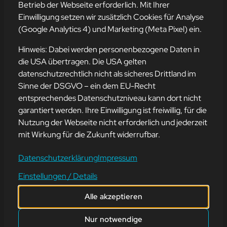
Betrieb der Webseite erforderlich. Mit Ihrer
Einwilligung setzen wir zusätzlich Cookies für Analyse
(Google Analytics 4) und Marketing (Meta Pixel) ein.
Hinweis: Dabei werden personenbezogene Daten in
die USA übertragen. Die USA gelten
datenschutzrechtlich nicht als sicheres Drittland im
Sinne der DSGVO – ein dem EU-Recht
WELT-KOMPLIMENTE
entsprechendes Datenschutzniveau kann dort nicht
garantiert werden. Ihre Einwilligung ist freiwillig, für die
TAG
Nutzung der Webseite nicht erforderlich und jederzeit
mit Wirkung für die Zukunft widerrufbar.
1. März 2024
Datenschutzerklärung
Impressum
Du bist so klug, dass selbst Google dich um Rat fragt!🥰😂
Einstellungen / Details
🌟 Heute ist der Welt-Komplimente Tag! 🌟
Alle akzeptieren
Lasst uns die Welt heute mit positiven Vibes überfluten und den
Menschen um uns herum ein Lächeln schenken. Ein einfaches
Nur notwendige
Kompliment kann den Tag erhellen und Herzen erwärmen. Also,