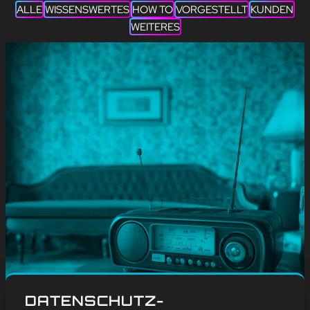
ALLE
WISSENSWERTES
HOW TO
VORGESTELLT
KUNDEN
WEITERES
#
Blog
, 
Wissenswertes
DATENSCHUTZ-