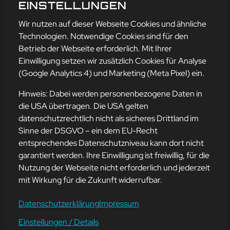
WELTTAG DES RADIOS
EINSTELLUNGEN
mehr erfahren
Wir nutzen auf dieser Webseite Cookies und ähnliche
Technologien. Notwendige Cookies sind für den
Betrieb der Webseite erforderlich. Mit Ihrer
Einwilligung setzen wir zusätzlich Cookies für Analyse
Adresse
(Google Analytics 4) und Marketing (Meta Pixel) ein.
mission-webstyle oHG
Bürgermeister-Regitz-Straße 40
Hinweis: Dabei werden personenbezogene Daten in
66539 Neunkirchen
die USA übertragen. Die USA gelten
datenschutzrechtlich nicht als sicheres Drittland im
E-Mail:
kontakt@mission-webstyle.de
Sinne der DSGVO – ein dem EU-Recht
entsprechendes Datenschutzniveau kann dort nicht
Navigation
garantiert werden. Ihre Einwilligung ist freiwillig, für die
Webseitenerstellung
Über Uns
Nutzung der Webseite nicht erforderlich und jederzeit
Webseite mieten
Kontakt
mit Wirkung für die Zukunft widerrufbar.
Webseiten Betreuung
Leistungen
SEO und Online-Marketing
Blog
Datenschutzerklärung
Impressum
Einstellungen / Details