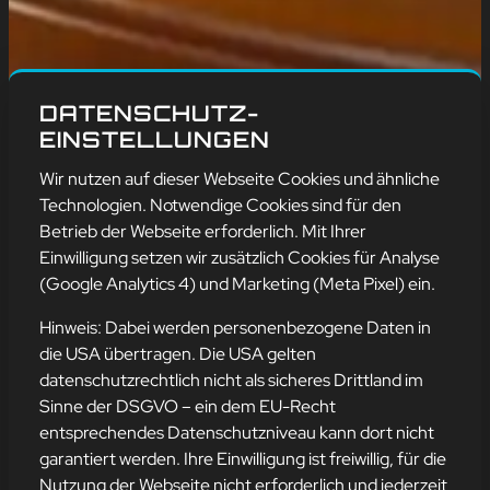
DATENSCHUTZ-
EINSTELLUNGEN
Wir nutzen auf dieser Webseite Cookies und ähnliche
Technologien. Notwendige Cookies sind für den
Betrieb der Webseite erforderlich. Mit Ihrer
Einwilligung setzen wir zusätzlich Cookies für Analyse
(Google Analytics 4) und Marketing (Meta Pixel) ein.
Hinweis: Dabei werden personenbezogene Daten in
die USA übertragen. Die USA gelten
datenschutzrechtlich nicht als sicheres Drittland im
WELTTAG DES RADIOS
Sinne der DSGVO – ein dem EU-Recht
entsprechendes Datenschutzniveau kann dort nicht
garantiert werden. Ihre Einwilligung ist freiwillig, für die
13. Februar 2025
Nutzung der Webseite nicht erforderlich und jederzeit