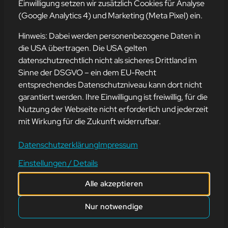
Einwilligung setzen wir zusätzlich Cookies für Analyse
(Google Analytics 4) und Marketing (Meta Pixel) ein.
Hinweis: Dabei werden personenbezogene Daten in
die USA übertragen. Die USA gelten
datenschutzrechtlich nicht als sicheres Drittland im
Sinne der DSGVO – ein dem EU-Recht
VALENTINSTAG 2024
entsprechendes Datenschutzniveau kann dort nicht
garantiert werden. Ihre Einwilligung ist freiwillig, für die
Nutzung der Webseite nicht erforderlich und jederzeit
14. Februar 2024
mit Wirkung für die Zukunft widerrufbar.
Liebe Community
Datenschutzerklärung
Impressum
Ein funkelnder Tag der Liebe steht vor der Tür! 💖✨ Möge euer
Einstellungen / Details
Valentinstag von herzlichen Momenten, Liebe und Glück erfüllt
sein.
Alle akzeptieren
Genießt die Zeit mit euren Liebsten und nehmt euch einen
Moment, um euch selbst zu lieben. Ihr seid wundervoll, und wir
Nur notwendige
schätzen eure Liebe und Unterstützung.
Einen zauberhaften Valentinstag wünscht euch das gesamte Team