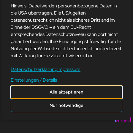
Hinweis: Dabei werden personenbezogene Daten in
die USA übertragen. Die USA gelten
datenschutzrechtlich nicht als sicheres Drittland im
Sinne der DSGVO – ein dem EU-Recht
entsprechendes Datenschutzniveau kann dort nicht
WARUM IST EINE
garantiert werden. Ihre Einwilligung ist freiwillig, für die
WEBSEITE WICHTIG?
Nutzung der Webseite nicht erforderlich und jederzeit
mit Wirkung für die Zukunft widerrufbar.
22. November 2023
Datenschutzerklärung
Impressum
Einstellungen / Details
Hier eine kleine Erinnerung warum eine Webseite in der heutigen
Zeit so wichtig ist.
Alle akzeptieren
Eine eigene Webseite ist aus verschiedenen Gründen wichtig,
unabhängig davon, ob es sich um ein Unternehmen, eine
Nur notwendige
Organisation oder eine persönliche Webseite handelt.
zurück